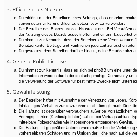
3. Pflichten des Nutzers
Du erklärst mit der Erstellung eines Beitrags, dass er keine Inhalt
verwendeten Links und Bilder zu setzen bzw. zu verwenden.
Der Betreiber des Boards übt das Hausrecht aus. Bei Verstößen g
der Nutzung dieses Boards ausschließen und dir ein Hausverbot ert
Du nimmst zur Kenntnis, dass der Betreiber keine Verantwortung für
Benutzerkonto, Beiträge und Funktionen jederzeit zu löschen oder 
Du gestattest dem Betreiber darüber hinaus, deine Beiträge abzuä
4. General Public License
Du nimmst zur Kenntnis, dass es sich bei phpBB um eine unter der
Informationen werden durch die deutschsprachige Community unter 
die Verwendung der Software für bestimmte Zwecke nicht untersag
5. Gewährleistung
Der Betreiber haftet mit Ausnahme der Verletzung von Leben, Körper
fahrlässiges Verhalten zurückzuführen sind. Dies gilt auch für m
Die Haftung ist gegenüber Verbrauchern außer bei vorsätzlichem o
Vertragspflichten (Kardinalpflichten) auf die bei Vertragsschluss
mittelbare Folgeschäden wie insbesondere entgangenen Gewinn.
Die Haftung ist gegenüber Unternehmern außer bei der Verletzung 
vorhersehbaren Schäden und im Übrigen der Höhe nach auf die ver