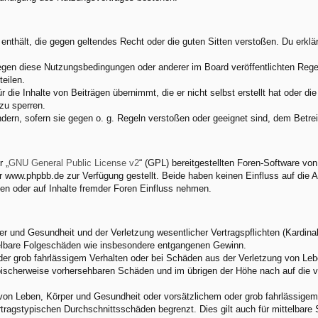
e enthält, die gegen geltendes Recht oder die guten Sitten verstoßen. Du erkl
egen diese Nutzungsbedingungen oder anderer im Board veröffentlichten Rege
eilen.
 die Inhalte von Beiträgen übernimmt, die er nicht selbst erstellt hat oder d
zu sperren.
ndern, sofern sie gegen o. g. Regeln verstoßen oder geeignet sind, dem Betr
 „
GNU General Public License v2
“ (GPL) bereitgestellten Foren-Software v
www.phpbb.de zur Verfügung gestellt. Beide haben keinen Einfluss auf die A
en oder auf Inhalte fremder Foren Einfluss nehmen.
 und Gesundheit und der Verletzung wesentlicher Vertragspflichten (Kardinalp
ittelbare Folgeschäden wie insbesondere entgangenen Gewinn.
der grob fahrlässigem Verhalten oder bei Schäden aus der Verletzung von Leb
 typischerweise vorhersehbaren Schäden und im übrigen der Höhe nach auf die 
von Leben, Körper und Gesundheit oder vorsätzlichem oder grob fahrlässigem 
tragstypischen Durchschnittsschäden begrenzt. Dies gilt auch für mittelbar