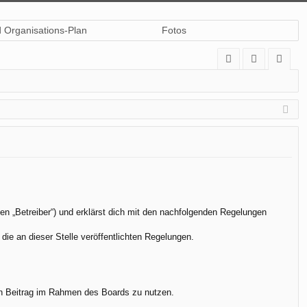
d Organisations-Plan
Fotos
A
n
eg
Q
m
ist
el
rie
de
re
n
n
en „Betreiber“) und erklärst dich mit den nachfolgenden Regelungen
die an dieser Stelle veröffentlichten Regelungen.
.
nen Beitrag im Rahmen des Boards zu nutzen.