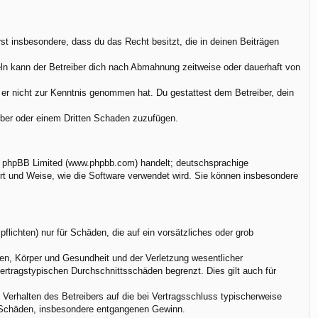
ärst insbesondere, dass du das Recht besitzt, die in deinen Beiträgen
ln kann der Betreiber dich nach Abmahnung zeitweise oder dauerhaft von
ie er nicht zur Kenntnis genommen hat. Du gestattest dem Betreiber, dein
eiber oder einem Dritten Schaden zuzufügen.
on phpBB Limited (www.phpbb.com) handelt; deutschsprachige
rt und Weise, wie die Software verwendet wird. Sie können insbesondere
flichten) nur für Schäden, die auf ein vorsätzliches oder grob
en, Körper und Gesundheit und der Verletzung wesentlicher
vertragstypischen Durchschnittsschäden begrenzt. Dies gilt auch für
Verhalten des Betreibers auf die bei Vertragsschluss typischerweise
e Schäden, insbesondere entgangenen Gewinn.