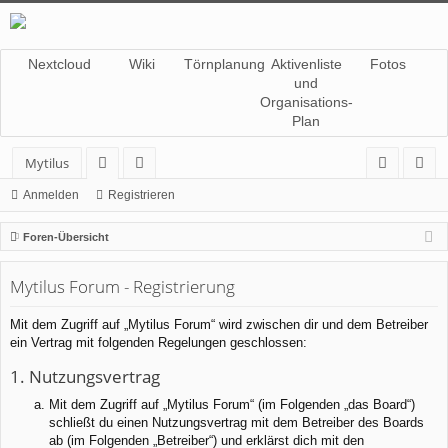
Nextcloud
Wiki
Törnplanung
Aktivenliste
Fotos
und
Organisations-
Plan
Mytilus
or
itg
n
eg
Anmelden
Registrieren
en
lie
m
ist
Foren-Übersicht
de
el
rie
Mytilus Forum - Registrierung
r
de
re
n
n
Mit dem Zugriff auf „Mytilus Forum“ wird zwischen dir und dem Betreiber
ein Vertrag mit folgenden Regelungen geschlossen:
1. Nutzungsvertrag
Mit dem Zugriff auf „Mytilus Forum“ (im Folgenden „das Board“)
schließt du einen Nutzungsvertrag mit dem Betreiber des Boards
ab (im Folgenden „Betreiber“) und erklärst dich mit den