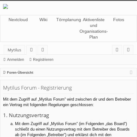
Nextcloud
Wiki
Törnplanung
Aktivenliste
Fotos
und
Organisations-
Plan
Mytilus
or
itg
n
eg
Anmelden
Registrieren
en
lie
m
ist
Foren-Übersicht
de
el
rie
Mytilus Forum - Registrierung
r
de
re
n
n
Mit dem Zugriff auf „Mytilus Forum“ wird zwischen dir und dem Betreiber
ein Vertrag mit folgenden Regelungen geschlossen:
1. Nutzungsvertrag
Mit dem Zugriff auf „Mytilus Forum“ (im Folgenden „das Board“)
schließt du einen Nutzungsvertrag mit dem Betreiber des Boards
ab (im Folgenden „Betreiber“) und erklärst dich mit den