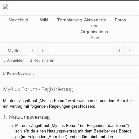
Nextcloud
Wiki
Törnplanung
Aktivenliste
Fotos
und
Organisations-
Plan
Mytilus
or
itg
n
eg
Anmelden
Registrieren
en
lie
m
ist
Foren-Übersicht
de
el
rie
Mytilus Forum - Registrierung
r
de
re
n
n
Mit dem Zugriff auf „Mytilus Forum“ wird zwischen dir und dem Betreiber
ein Vertrag mit folgenden Regelungen geschlossen:
1. Nutzungsvertrag
Mit dem Zugriff auf „Mytilus Forum“ (im Folgenden „das Board“)
schließt du einen Nutzungsvertrag mit dem Betreiber des Boards
ab (im Folgenden „Betreiber“) und erklärst dich mit den