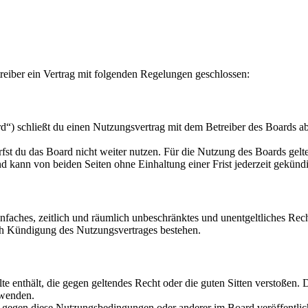
eiber ein Vertrag mit folgenden Regelungen geschlossen:
“) schließt du einen Nutzungsvertrag mit dem Betreiber des Boards ab
fst du das Board nicht weiter nutzen. Für die Nutzung des Boards gelten
 kann von beiden Seiten ohne Einhaltung einer Frist jederzeit gekünd
 einfaches, zeitlich und räumlich unbeschränktes und unentgeltliches R
ch Kündigung des Nutzungsvertrages bestehen.
alte enthält, die gegen geltendes Recht oder die guten Sitten verstoßen. 
rwenden.
n gegen diese Nutzungsbedingungen oder anderer im Board veröffentli