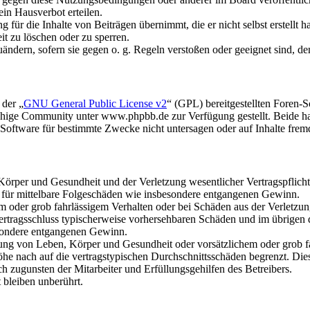
in Hausverbot erteilen.
für die Inhalte von Beiträgen übernimmt, die er nicht selbst erstellt 
it zu löschen oder zu sperren.
uändern, sofern sie gegen o. g. Regeln verstoßen oder geeignet sind, 
 der „
GNU General Public License v2
“ (GPL) bereitgestellten Foren
hige Community unter www.phpbb.de zur Verfügung gestellt. Beide hab
oftware für bestimmte Zwecke nicht untersagen oder auf Inhalte frem
rper und Gesundheit und der Verletzung wesentlicher Vertragspflichten
ch für mittelbare Folgeschäden wie insbesondere entgangenen Gewinn.
em oder grob fahrlässigem Verhalten oder bei Schäden aus der Verletz
i Vertragsschluss typischerweise vorhersehbaren Schäden und im übrigen
besondere entgangenen Gewinn.
ng von Leben, Körper und Gesundheit oder vorsätzlichem oder grob fah
e nach auf die vertragstypischen Durchschnittsschäden begrenzt. Dies
h zugunsten der Mitarbeiter und Erfüllungsgehilfen des Betreibers.
bleiben unberührt.