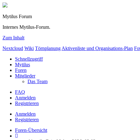
Mytilus Forum
Internes Mytilus-Forum.
Zum Inhalt
Nextcloud
Wiki
Törnplanung
Aktivenliste und Organisations-Plan
Fo
Schnellzugriff
Mytilus
Foren
Mitglieder
Das Team
FAQ
Anmelden
Registrieren
Anmelden
Registrieren
Foren-Übersicht