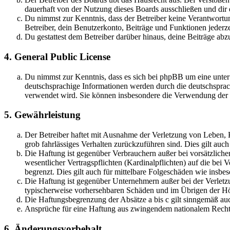
dauerhaft von der Nutzung dieses Boards ausschließen und dir e
Du nimmst zur Kenntnis, dass der Betreiber keine Verantwortung 
Betreiber, dein Benutzerkonto, Beiträge und Funktionen jederze
Du gestattest dem Betreiber darüber hinaus, deine Beiträge abz
4. General Public License
Du nimmst zur Kenntnis, dass es sich bei phpBB um eine unter
deutschsprachige Informationen werden durch die deutschsprac
verwendet wird. Sie können insbesondere die Verwendung der S
5. Gewährleistung
Der Betreiber haftet mit Ausnahme der Verletzung von Leben, Kö
grob fahrlässiges Verhalten zurückzuführen sind. Dies gilt au
Die Haftung ist gegenüber Verbrauchern außer bei vorsätzlich
wesentlicher Vertragspflichten (Kardinalpflichten) auf die be
begrenzt. Dies gilt auch für mittelbare Folgeschäden wie ins
Die Haftung ist gegenüber Unternehmern außer bei der Verletzu
typischerweise vorhersehbaren Schäden und im Übrigen der Höh
Die Haftungsbegrenzung der Absätze a bis c gilt sinngemäß auc
Ansprüche für eine Haftung aus zwingendem nationalem Recht 
6. Änderungsvorbehalt