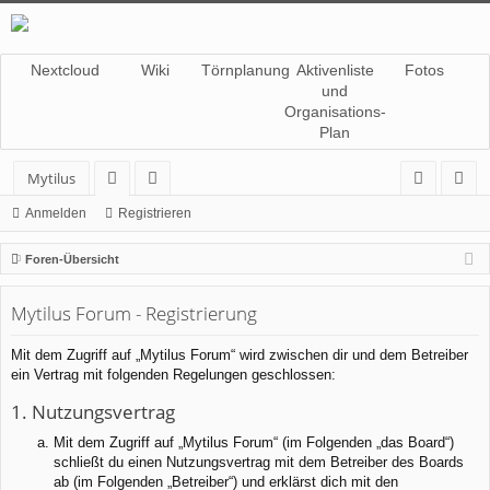
Nextcloud
Wiki
Törnplanung
Aktivenliste
Fotos
und
Organisations-
Plan
Mytilus
or
itg
n
eg
Anmelden
Registrieren
en
lie
m
ist
Foren-Übersicht
de
el
rie
Mytilus Forum - Registrierung
r
de
re
n
n
Mit dem Zugriff auf „Mytilus Forum“ wird zwischen dir und dem Betreiber
ein Vertrag mit folgenden Regelungen geschlossen:
1. Nutzungsvertrag
Mit dem Zugriff auf „Mytilus Forum“ (im Folgenden „das Board“)
schließt du einen Nutzungsvertrag mit dem Betreiber des Boards
ab (im Folgenden „Betreiber“) und erklärst dich mit den