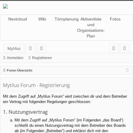
Nextcloud
Wiki
Törnplanung
Aktivenliste
Fotos
und
Organisations-
Plan
Mytilus
or
itg
n
eg
Anmelden
Registrieren
en
lie
m
ist
Foren-Übersicht
de
el
rie
Mytilus Forum - Registrierung
r
de
re
n
n
Mit dem Zugriff auf „Mytilus Forum“ wird zwischen dir und dem Betreiber
ein Vertrag mit folgenden Regelungen geschlossen:
1. Nutzungsvertrag
Mit dem Zugriff auf „Mytilus Forum“ (im Folgenden „das Board“)
schließt du einen Nutzungsvertrag mit dem Betreiber des Boards
ab (im Folgenden „Betreiber“) und erklärst dich mit den