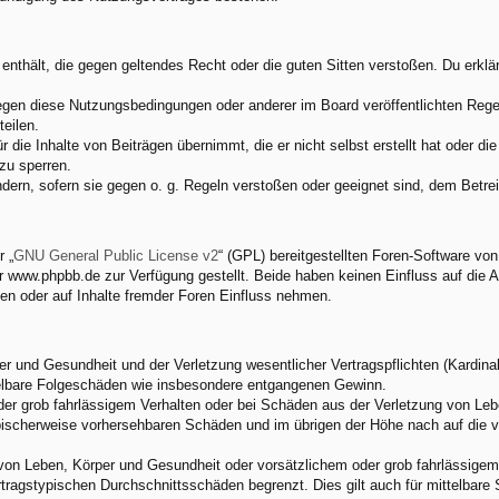
e enthält, die gegen geltendes Recht oder die guten Sitten verstoßen. Du erkl
egen diese Nutzungsbedingungen oder anderer im Board veröffentlichten Rege
eilen.
 die Inhalte von Beiträgen übernimmt, die er nicht selbst erstellt hat oder d
zu sperren.
ndern, sofern sie gegen o. g. Regeln verstoßen oder geeignet sind, dem Betr
 „
GNU General Public License v2
“ (GPL) bereitgestellten Foren-Software v
www.phpbb.de zur Verfügung gestellt. Beide haben keinen Einfluss auf die A
en oder auf Inhalte fremder Foren Einfluss nehmen.
 und Gesundheit und der Verletzung wesentlicher Vertragspflichten (Kardinalp
ittelbare Folgeschäden wie insbesondere entgangenen Gewinn.
der grob fahrlässigem Verhalten oder bei Schäden aus der Verletzung von Leb
 typischerweise vorhersehbaren Schäden und im übrigen der Höhe nach auf die 
von Leben, Körper und Gesundheit oder vorsätzlichem oder grob fahrlässigem 
tragstypischen Durchschnittsschäden begrenzt. Dies gilt auch für mittelbar