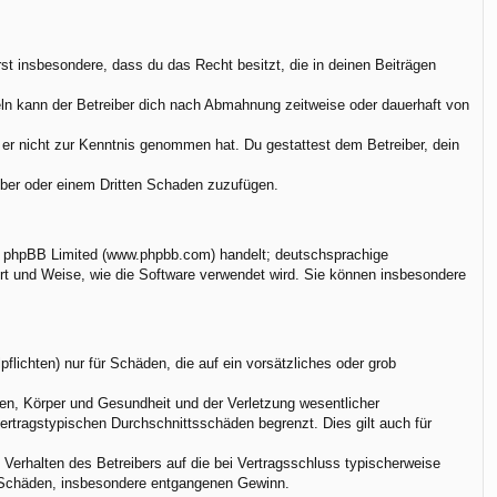
ärst insbesondere, dass du das Recht besitzt, die in deinen Beiträgen
ln kann der Betreiber dich nach Abmahnung zeitweise oder dauerhaft von
ie er nicht zur Kenntnis genommen hat. Du gestattest dem Betreiber, dein
eiber oder einem Dritten Schaden zuzufügen.
on phpBB Limited (www.phpbb.com) handelt; deutschsprachige
rt und Weise, wie die Software verwendet wird. Sie können insbesondere
flichten) nur für Schäden, die auf ein vorsätzliches oder grob
en, Körper und Gesundheit und der Verletzung wesentlicher
vertragstypischen Durchschnittsschäden begrenzt. Dies gilt auch für
Verhalten des Betreibers auf die bei Vertragsschluss typischerweise
e Schäden, insbesondere entgangenen Gewinn.