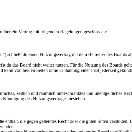
eiber ein Vertrag mit folgenden Regelungen geschlossen:
“) schließt du einen Nutzungsvertrag mit dem Betreiber des Boards ab
fst du das Board nicht weiter nutzen. Für die Nutzung des Boards gelten
 kann von beiden Seiten ohne Einhaltung einer Frist jederzeit gekünd
 einfaches, zeitlich und räumlich unbeschränktes und unentgeltliches R
ch Kündigung des Nutzungsvertrages bestehen.
alte enthält, die gegen geltendes Recht oder die guten Sitten verstoßen. 
rwenden.
n gegen diese Nutzungsbedingungen oder anderer im Board veröffentli