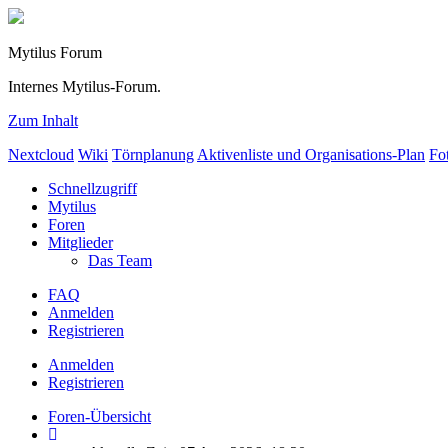
Mytilus Forum
Internes Mytilus-Forum.
Zum Inhalt
Nextcloud
Wiki
Törnplanung
Aktivenliste und Organisations-Plan
Fo
Schnellzugriff
Mytilus
Foren
Mitglieder
Das Team
FAQ
Anmelden
Registrieren
Anmelden
Registrieren
Foren-Übersicht