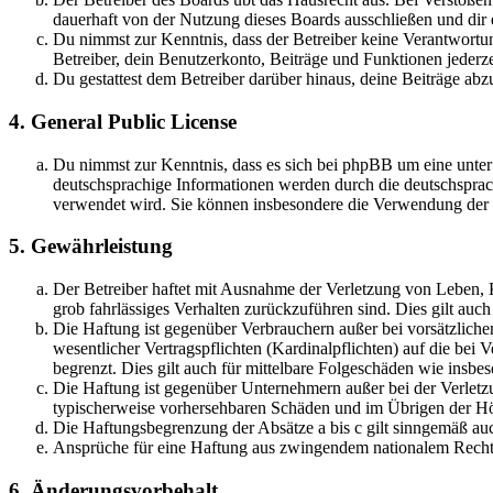
dauerhaft von der Nutzung dieses Boards ausschließen und dir e
Du nimmst zur Kenntnis, dass der Betreiber keine Verantwortung 
Betreiber, dein Benutzerkonto, Beiträge und Funktionen jederze
Du gestattest dem Betreiber darüber hinaus, deine Beiträge abz
4. General Public License
Du nimmst zur Kenntnis, dass es sich bei phpBB um eine unter
deutschsprachige Informationen werden durch die deutschsprac
verwendet wird. Sie können insbesondere die Verwendung der S
5. Gewährleistung
Der Betreiber haftet mit Ausnahme der Verletzung von Leben, Kö
grob fahrlässiges Verhalten zurückzuführen sind. Dies gilt au
Die Haftung ist gegenüber Verbrauchern außer bei vorsätzlich
wesentlicher Vertragspflichten (Kardinalpflichten) auf die be
begrenzt. Dies gilt auch für mittelbare Folgeschäden wie ins
Die Haftung ist gegenüber Unternehmern außer bei der Verletzu
typischerweise vorhersehbaren Schäden und im Übrigen der Höh
Die Haftungsbegrenzung der Absätze a bis c gilt sinngemäß auc
Ansprüche für eine Haftung aus zwingendem nationalem Recht 
6. Änderungsvorbehalt