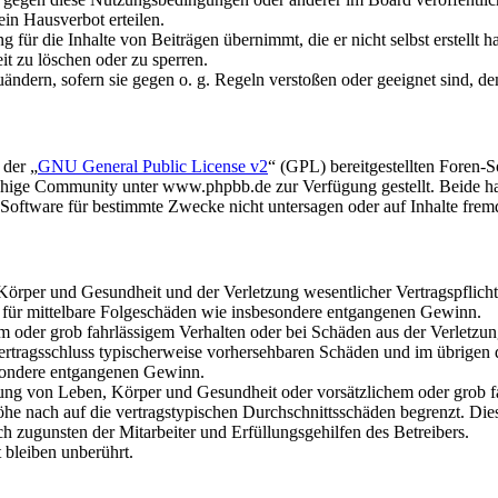
in Hausverbot erteilen.
für die Inhalte von Beiträgen übernimmt, die er nicht selbst erstellt 
it zu löschen oder zu sperren.
uändern, sofern sie gegen o. g. Regeln verstoßen oder geeignet sind, 
 der „
GNU General Public License v2
“ (GPL) bereitgestellten Foren
hige Community unter www.phpbb.de zur Verfügung gestellt. Beide hab
oftware für bestimmte Zwecke nicht untersagen oder auf Inhalte frem
rper und Gesundheit und der Verletzung wesentlicher Vertragspflichten
ch für mittelbare Folgeschäden wie insbesondere entgangenen Gewinn.
em oder grob fahrlässigem Verhalten oder bei Schäden aus der Verletz
i Vertragsschluss typischerweise vorhersehbaren Schäden und im übrigen
besondere entgangenen Gewinn.
ng von Leben, Körper und Gesundheit oder vorsätzlichem oder grob fah
e nach auf die vertragstypischen Durchschnittsschäden begrenzt. Dies
h zugunsten der Mitarbeiter und Erfüllungsgehilfen des Betreibers.
bleiben unberührt.