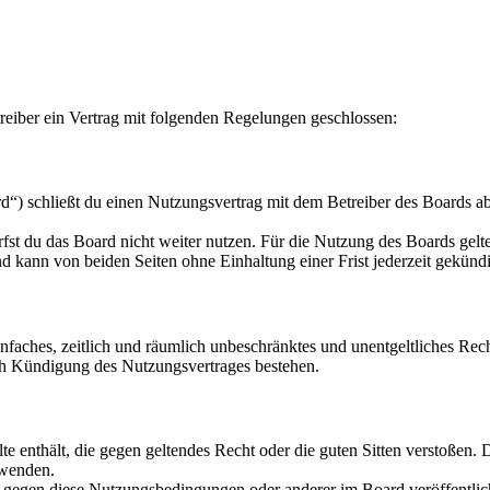
eiber ein Vertrag mit folgenden Regelungen geschlossen:
“) schließt du einen Nutzungsvertrag mit dem Betreiber des Boards ab
fst du das Board nicht weiter nutzen. Für die Nutzung des Boards gelten
 kann von beiden Seiten ohne Einhaltung einer Frist jederzeit gekünd
 einfaches, zeitlich und räumlich unbeschränktes und unentgeltliches R
ch Kündigung des Nutzungsvertrages bestehen.
alte enthält, die gegen geltendes Recht oder die guten Sitten verstoßen. 
rwenden.
n gegen diese Nutzungsbedingungen oder anderer im Board veröffentli