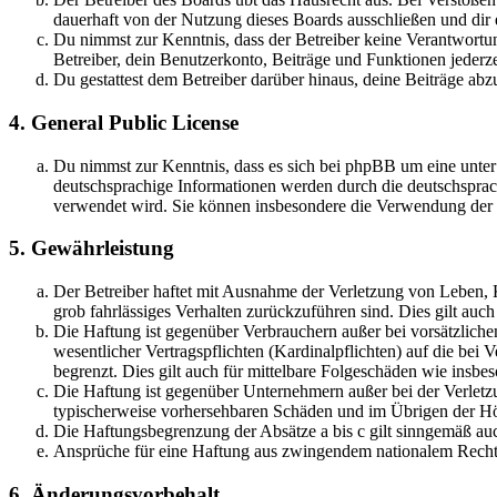
dauerhaft von der Nutzung dieses Boards ausschließen und dir e
Du nimmst zur Kenntnis, dass der Betreiber keine Verantwortung 
Betreiber, dein Benutzerkonto, Beiträge und Funktionen jederze
Du gestattest dem Betreiber darüber hinaus, deine Beiträge abz
4. General Public License
Du nimmst zur Kenntnis, dass es sich bei phpBB um eine unter
deutschsprachige Informationen werden durch die deutschsprac
verwendet wird. Sie können insbesondere die Verwendung der S
5. Gewährleistung
Der Betreiber haftet mit Ausnahme der Verletzung von Leben, Kö
grob fahrlässiges Verhalten zurückzuführen sind. Dies gilt au
Die Haftung ist gegenüber Verbrauchern außer bei vorsätzlich
wesentlicher Vertragspflichten (Kardinalpflichten) auf die be
begrenzt. Dies gilt auch für mittelbare Folgeschäden wie ins
Die Haftung ist gegenüber Unternehmern außer bei der Verletzu
typischerweise vorhersehbaren Schäden und im Übrigen der Höh
Die Haftungsbegrenzung der Absätze a bis c gilt sinngemäß auc
Ansprüche für eine Haftung aus zwingendem nationalem Recht 
6. Änderungsvorbehalt