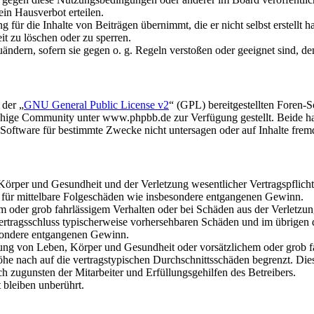
in Hausverbot erteilen.
für die Inhalte von Beiträgen übernimmt, die er nicht selbst erstellt 
it zu löschen oder zu sperren.
uändern, sofern sie gegen o. g. Regeln verstoßen oder geeignet sind, 
 der „
GNU General Public License v2
“ (GPL) bereitgestellten Foren
hige Community unter www.phpbb.de zur Verfügung gestellt. Beide hab
oftware für bestimmte Zwecke nicht untersagen oder auf Inhalte frem
rper und Gesundheit und der Verletzung wesentlicher Vertragspflichten
ch für mittelbare Folgeschäden wie insbesondere entgangenen Gewinn.
em oder grob fahrlässigem Verhalten oder bei Schäden aus der Verletz
i Vertragsschluss typischerweise vorhersehbaren Schäden und im übrigen
besondere entgangenen Gewinn.
ng von Leben, Körper und Gesundheit oder vorsätzlichem oder grob fah
e nach auf die vertragstypischen Durchschnittsschäden begrenzt. Dies
h zugunsten der Mitarbeiter und Erfüllungsgehilfen des Betreibers.
bleiben unberührt.