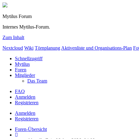
Mytilus Forum
Internes Mytilus-Forum.
Zum Inhalt
Nextcloud
Wiki
Törnplanung
Aktivenliste und Organisations-Plan
Fo
Schnellzugriff
Mytilus
Foren
Mitglieder
Das Team
FAQ
Anmelden
Registrieren
Anmelden
Registrieren
Foren-Übersicht