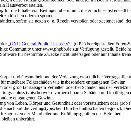
in Hausverbot erteilen.
für die Inhalte von Beiträgen übernimmt, die er nicht selbst erstellt 
it zu löschen oder zu sperren.
uändern, sofern sie gegen o. g. Regeln verstoßen oder geeignet sind, 
 der „
GNU General Public License v2
“ (GPL) bereitgestellten Foren
hige Community unter www.phpbb.de zur Verfügung gestellt. Beide hab
oftware für bestimmte Zwecke nicht untersagen oder auf Inhalte frem
rper und Gesundheit und der Verletzung wesentlicher Vertragspflichten
ch für mittelbare Folgeschäden wie insbesondere entgangenen Gewinn.
em oder grob fahrlässigem Verhalten oder bei Schäden aus der Verletz
i Vertragsschluss typischerweise vorhersehbaren Schäden und im übrigen
besondere entgangenen Gewinn.
ng von Leben, Körper und Gesundheit oder vorsätzlichem oder grob fah
e nach auf die vertragstypischen Durchschnittsschäden begrenzt. Dies
h zugunsten der Mitarbeiter und Erfüllungsgehilfen des Betreibers.
bleiben unberührt.