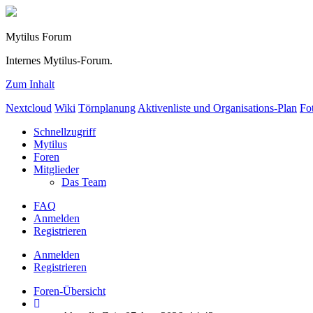
Mytilus Forum
Internes Mytilus-Forum.
Zum Inhalt
Nextcloud
Wiki
Törnplanung
Aktivenliste und Organisations-Plan
Fo
Schnellzugriff
Mytilus
Foren
Mitglieder
Das Team
FAQ
Anmelden
Registrieren
Anmelden
Registrieren
Foren-Übersicht