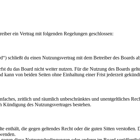
eiber ein Vertrag mit folgenden Regelungen geschlossen:
“) schließt du einen Nutzungsvertrag mit dem Betreiber des Boards ab
fst du das Board nicht weiter nutzen. Für die Nutzung des Boards gelten
 kann von beiden Seiten ohne Einhaltung einer Frist jederzeit gekünd
 einfaches, zeitlich und räumlich unbeschränktes und unentgeltliches R
ch Kündigung des Nutzungsvertrages bestehen.
alte enthält, die gegen geltendes Recht oder die guten Sitten verstoßen. 
rwenden.
n gegen diese Nutzungsbedingungen oder anderer im Board veröffentli