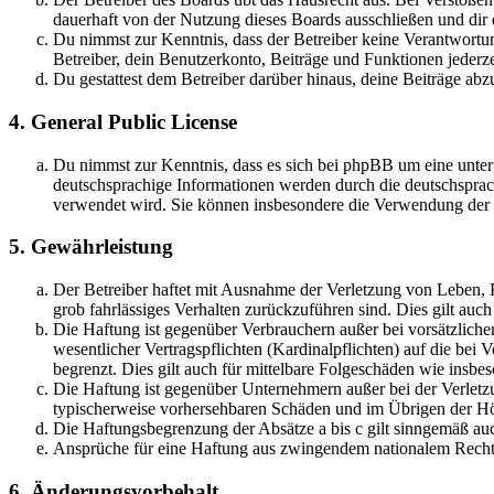
dauerhaft von der Nutzung dieses Boards ausschließen und dir e
Du nimmst zur Kenntnis, dass der Betreiber keine Verantwortung 
Betreiber, dein Benutzerkonto, Beiträge und Funktionen jederze
Du gestattest dem Betreiber darüber hinaus, deine Beiträge abz
4. General Public License
Du nimmst zur Kenntnis, dass es sich bei phpBB um eine unter
deutschsprachige Informationen werden durch die deutschsprac
verwendet wird. Sie können insbesondere die Verwendung der S
5. Gewährleistung
Der Betreiber haftet mit Ausnahme der Verletzung von Leben, Kö
grob fahrlässiges Verhalten zurückzuführen sind. Dies gilt au
Die Haftung ist gegenüber Verbrauchern außer bei vorsätzlich
wesentlicher Vertragspflichten (Kardinalpflichten) auf die be
begrenzt. Dies gilt auch für mittelbare Folgeschäden wie ins
Die Haftung ist gegenüber Unternehmern außer bei der Verletzu
typischerweise vorhersehbaren Schäden und im Übrigen der Höh
Die Haftungsbegrenzung der Absätze a bis c gilt sinngemäß auc
Ansprüche für eine Haftung aus zwingendem nationalem Recht 
6. Änderungsvorbehalt