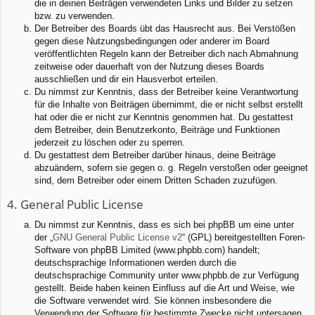
die in deinen Beiträgen verwendeten Links und Bilder zu setzen
bzw. zu verwenden.
Der Betreiber des Boards übt das Hausrecht aus. Bei Verstößen
gegen diese Nutzungsbedingungen oder anderer im Board
veröffentlichten Regeln kann der Betreiber dich nach Abmahnung
zeitweise oder dauerhaft von der Nutzung dieses Boards
ausschließen und dir ein Hausverbot erteilen.
Du nimmst zur Kenntnis, dass der Betreiber keine Verantwortung
für die Inhalte von Beiträgen übernimmt, die er nicht selbst erstellt
hat oder die er nicht zur Kenntnis genommen hat. Du gestattest
dem Betreiber, dein Benutzerkonto, Beiträge und Funktionen
jederzeit zu löschen oder zu sperren.
Du gestattest dem Betreiber darüber hinaus, deine Beiträge
abzuändern, sofern sie gegen o. g. Regeln verstoßen oder geeignet
sind, dem Betreiber oder einem Dritten Schaden zuzufügen.
4. General Public License
Du nimmst zur Kenntnis, dass es sich bei phpBB um eine unter
der „
GNU General Public License v2
“ (GPL) bereitgestellten Foren-
Software von phpBB Limited (www.phpbb.com) handelt;
deutschsprachige Informationen werden durch die
deutschsprachige Community unter www.phpbb.de zur Verfügung
gestellt. Beide haben keinen Einfluss auf die Art und Weise, wie
die Software verwendet wird. Sie können insbesondere die
Verwendung der Software für bestimmte Zwecke nicht untersagen