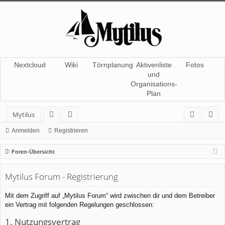
Nextcloud
Wiki
Törnplanung
Aktivenliste
Fotos
und
Organisations-
Plan
Mytilus
or
itg
n
eg
Anmelden
Registrieren
en
lie
m
ist
Foren-Übersicht
de
el
rie
Mytilus Forum - Registrierung
r
de
re
n
n
Mit dem Zugriff auf „Mytilus Forum“ wird zwischen dir und dem Betreiber
ein Vertrag mit folgenden Regelungen geschlossen:
1. Nutzungsvertrag