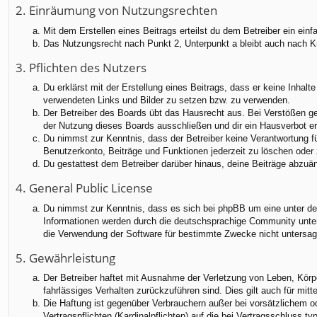
2. Einräumung von Nutzungsrechten
Mit dem Erstellen eines Beitrags erteilst du dem Betreiber ein ei
Das Nutzungsrecht nach Punkt 2, Unterpunkt a bleibt auch nach 
3. Pflichten des Nutzers
Du erklärst mit der Erstellung eines Beitrags, dass er keine Inhalt
verwendeten Links und Bilder zu setzen bzw. zu verwenden.
Der Betreiber des Boards übt das Hausrecht aus. Bei Verstößen g
der Nutzung dieses Boards ausschließen und dir ein Hausverbot ert
Du nimmst zur Kenntnis, dass der Betreiber keine Verantwortung für
Benutzerkonto, Beiträge und Funktionen jederzeit zu löschen oder 
Du gestattest dem Betreiber darüber hinaus, deine Beiträge abzuä
4. General Public License
Du nimmst zur Kenntnis, dass es sich bei phpBB um eine unter der
Informationen werden durch die deutschsprachige Community unter 
die Verwendung der Software für bestimmte Zwecke nicht untersag
5. Gewährleistung
Der Betreiber haftet mit Ausnahme der Verletzung von Leben, Körper
fahrlässiges Verhalten zurückzuführen sind. Dies gilt auch für m
Die Haftung ist gegenüber Verbrauchern außer bei vorsätzlichem o
Vertragspflichten (Kardinalpflichten) auf die bei Vertragsschluss