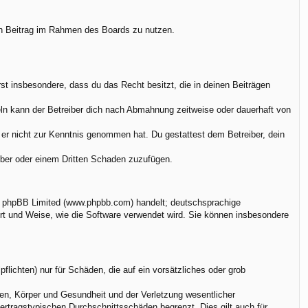
nen Beitrag im Rahmen des Boards zu nutzen.
ärst insbesondere, dass du das Recht besitzt, die in deinen Beiträgen
ln kann der Betreiber dich nach Abmahnung zeitweise oder dauerhaft von
ie er nicht zur Kenntnis genommen hat. Du gestattest dem Betreiber, dein
eiber oder einem Dritten Schaden zuzufügen.
on phpBB Limited (www.phpbb.com) handelt; deutschsprachige
rt und Weise, wie die Software verwendet wird. Sie können insbesondere
flichten) nur für Schäden, die auf ein vorsätzliches oder grob
en, Körper und Gesundheit und der Verletzung wesentlicher
vertragstypischen Durchschnittsschäden begrenzt. Dies gilt auch für