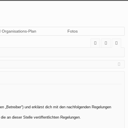
d Organisations-Plan
Fotos
A
n
eg
Q
m
ist
el
rie
de
re
n
n
en „Betreiber“) und erklärst dich mit den nachfolgenden Regelungen
die an dieser Stelle veröffentlichten Regelungen.
.