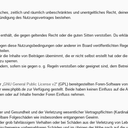
nfaches, zeitlich und räumlich unbeschränktes und unentgeltliches Recht, dei
Kündigung des Nutzungsvertrages bestehen.
e enthält, die gegen geltendes Recht oder die guten Sitten verstoßen. Du erkl
egen diese Nutzungsbedingungen oder anderer im Board veröffentlichten Rege
eilen.
 die Inhalte von Beiträgen übernimmt, die er nicht selbst erstellt hat oder d
zu sperren.
ndern, sofern sie gegen o. g. Regeln verstoßen oder geeignet sind, dem Betr
 „
GNU General Public License v2
“ (GPL) bereitgestellten Foren-Software v
www.phpbb.de zur Verfügung gestellt. Beide haben keinen Einfluss auf die A
en oder auf Inhalte fremder Foren Einfluss nehmen.
 und Gesundheit und der Verletzung wesentlicher Vertragspflichten (Kardinalp
ittelbare Folgeschäden wie insbesondere entgangenen Gewinn.
der grob fahrlässigem Verhalten oder bei Schäden aus der Verletzung von Leb
 typischerweise vorhersehbaren Schäden und im übrigen der Höhe nach auf die 