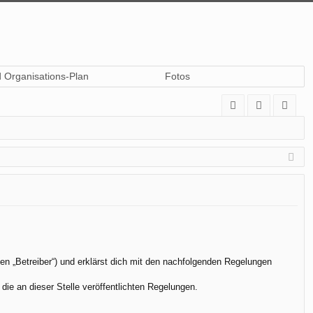
d Organisations-Plan
Fotos
A
n
eg
Q
m
ist
el
rie
de
re
n
n
en „Betreiber“) und erklärst dich mit den nachfolgenden Regelungen
die an dieser Stelle veröffentlichten Regelungen.
.