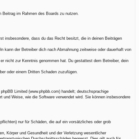
nen Beitrag im Rahmen des Boards zu nutzen.
ärst insbesondere, dass du das Recht besitzt, die in deinen Beiträgen
ln kann der Betreiber dich nach Abmahnung zeitweise oder dauerhaft von
ie er nicht zur Kenntnis genommen hat. Du gestattest dem Betreiber, dein
eiber oder einem Dritten Schaden zuzufügen.
on phpBB Limited (www.phpbb.com) handelt; deutschsprachige
rt und Weise, wie die Software verwendet wird. Sie können insbesondere
flichten) nur für Schäden, die auf ein vorsätzliches oder grob
en, Körper und Gesundheit und der Verletzung wesentlicher
vertragstypischen Durchschnittsschäden begrenzt. Dies gilt auch für