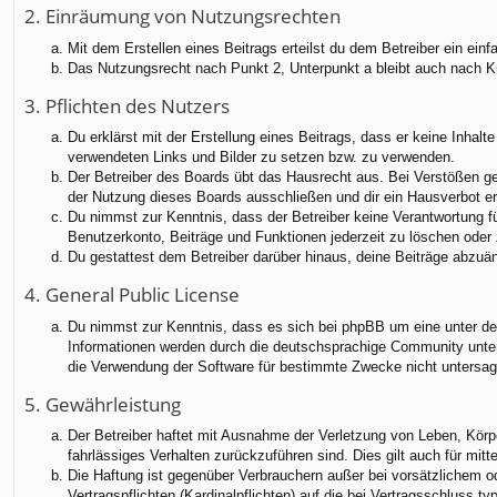
2. Einräumung von Nutzungsrechten
Mit dem Erstellen eines Beitrags erteilst du dem Betreiber ein ei
Das Nutzungsrecht nach Punkt 2, Unterpunkt a bleibt auch nach 
3. Pflichten des Nutzers
Du erklärst mit der Erstellung eines Beitrags, dass er keine Inhalt
verwendeten Links und Bilder zu setzen bzw. zu verwenden.
Der Betreiber des Boards übt das Hausrecht aus. Bei Verstößen g
der Nutzung dieses Boards ausschließen und dir ein Hausverbot ert
Du nimmst zur Kenntnis, dass der Betreiber keine Verantwortung für
Benutzerkonto, Beiträge und Funktionen jederzeit zu löschen oder 
Du gestattest dem Betreiber darüber hinaus, deine Beiträge abzuä
4. General Public License
Du nimmst zur Kenntnis, dass es sich bei phpBB um eine unter der
Informationen werden durch die deutschsprachige Community unter 
die Verwendung der Software für bestimmte Zwecke nicht untersag
5. Gewährleistung
Der Betreiber haftet mit Ausnahme der Verletzung von Leben, Körper
fahrlässiges Verhalten zurückzuführen sind. Dies gilt auch für m
Die Haftung ist gegenüber Verbrauchern außer bei vorsätzlichem o
Vertragspflichten (Kardinalpflichten) auf die bei Vertragsschluss