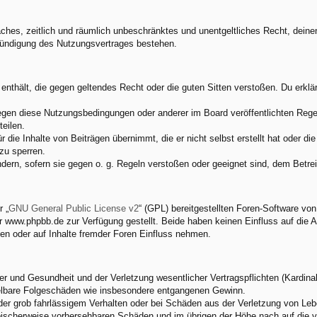
nfaches, zeitlich und räumlich unbeschränktes und unentgeltliches Recht, dei
Kündigung des Nutzungsvertrages bestehen.
e enthält, die gegen geltendes Recht oder die guten Sitten verstoßen. Du erkl
egen diese Nutzungsbedingungen oder anderer im Board veröffentlichten Rege
eilen.
 die Inhalte von Beiträgen übernimmt, die er nicht selbst erstellt hat oder d
zu sperren.
ndern, sofern sie gegen o. g. Regeln verstoßen oder geeignet sind, dem Betr
 „
GNU General Public License v2
“ (GPL) bereitgestellten Foren-Software v
www.phpbb.de zur Verfügung gestellt. Beide haben keinen Einfluss auf die A
en oder auf Inhalte fremder Foren Einfluss nehmen.
 und Gesundheit und der Verletzung wesentlicher Vertragspflichten (Kardinalp
ittelbare Folgeschäden wie insbesondere entgangenen Gewinn.
der grob fahrlässigem Verhalten oder bei Schäden aus der Verletzung von Leb
 typischerweise vorhersehbaren Schäden und im übrigen der Höhe nach auf die 