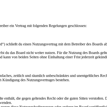
eiber ein Vertrag mit folgenden Regelungen geschlossen:
“) schließt du einen Nutzungsvertrag mit dem Betreiber des Boards ab
fst du das Board nicht weiter nutzen. Für die Nutzung des Boards gelten
 kann von beiden Seiten ohne Einhaltung einer Frist jederzeit gekünd
 einfaches, zeitlich und räumlich unbeschränktes und unentgeltliches R
ch Kündigung des Nutzungsvertrages bestehen.
alte enthält, die gegen geltendes Recht oder die guten Sitten verstoßen. 
rwenden.
n gegen diese Nutzungsbedingungen oder anderer im Board veröffentli