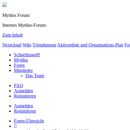
Mytilus Forum
Internes Mytilus-Forum.
Zum Inhalt
Nextcloud
Wiki
Törnplanung
Aktivenliste und Organisations-Plan
Fo
Schnellzugriff
Mytilus
Foren
Mitglieder
Das Team
FAQ
Anmelden
Registrieren
Anmelden
Registrieren
Foren-Übersicht