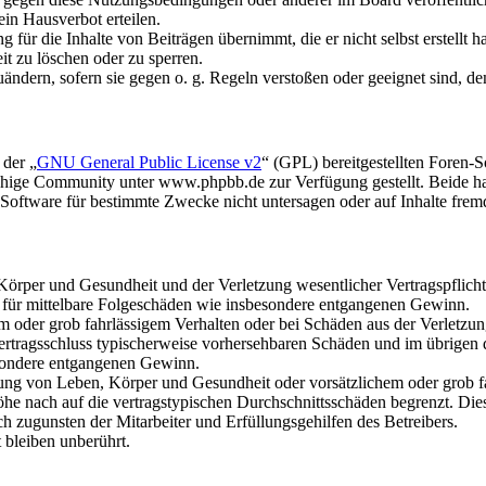
in Hausverbot erteilen.
für die Inhalte von Beiträgen übernimmt, die er nicht selbst erstellt 
it zu löschen oder zu sperren.
uändern, sofern sie gegen o. g. Regeln verstoßen oder geeignet sind, 
 der „
GNU General Public License v2
“ (GPL) bereitgestellten Foren
hige Community unter www.phpbb.de zur Verfügung gestellt. Beide hab
oftware für bestimmte Zwecke nicht untersagen oder auf Inhalte frem
rper und Gesundheit und der Verletzung wesentlicher Vertragspflichten
ch für mittelbare Folgeschäden wie insbesondere entgangenen Gewinn.
em oder grob fahrlässigem Verhalten oder bei Schäden aus der Verletz
i Vertragsschluss typischerweise vorhersehbaren Schäden und im übrigen
besondere entgangenen Gewinn.
ng von Leben, Körper und Gesundheit oder vorsätzlichem oder grob fah
e nach auf die vertragstypischen Durchschnittsschäden begrenzt. Dies
h zugunsten der Mitarbeiter und Erfüllungsgehilfen des Betreibers.
bleiben unberührt.