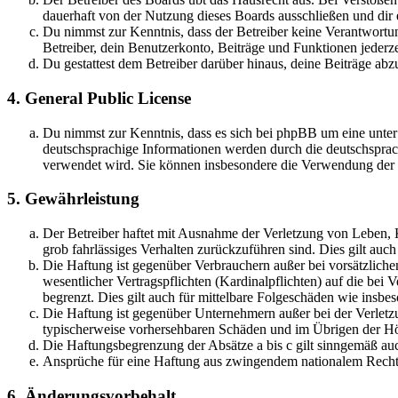
dauerhaft von der Nutzung dieses Boards ausschließen und dir e
Du nimmst zur Kenntnis, dass der Betreiber keine Verantwortung 
Betreiber, dein Benutzerkonto, Beiträge und Funktionen jederze
Du gestattest dem Betreiber darüber hinaus, deine Beiträge abz
4. General Public License
Du nimmst zur Kenntnis, dass es sich bei phpBB um eine unter
deutschsprachige Informationen werden durch die deutschsprac
verwendet wird. Sie können insbesondere die Verwendung der S
5. Gewährleistung
Der Betreiber haftet mit Ausnahme der Verletzung von Leben, Kö
grob fahrlässiges Verhalten zurückzuführen sind. Dies gilt au
Die Haftung ist gegenüber Verbrauchern außer bei vorsätzlich
wesentlicher Vertragspflichten (Kardinalpflichten) auf die be
begrenzt. Dies gilt auch für mittelbare Folgeschäden wie ins
Die Haftung ist gegenüber Unternehmern außer bei der Verletzu
typischerweise vorhersehbaren Schäden und im Übrigen der Höh
Die Haftungsbegrenzung der Absätze a bis c gilt sinngemäß auc
Ansprüche für eine Haftung aus zwingendem nationalem Recht 
6. Änderungsvorbehalt