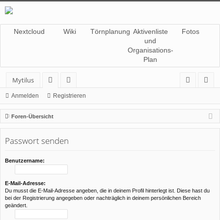
Nextcloud
Wiki
Törnplanung
Aktivenliste
Fotos
und
Organisations-
Plan
Mytilus
or
itg
n
eg
Anmelden
Registrieren
en
lie
m
ist
Foren-Übersicht
de
el
rie
Passwort senden
r
de
re
n
n
Benutzername:
E-Mail-Adresse:
Du musst die E-Mail-Adresse angeben, die in deinem Profil hinterlegt ist. Diese hast du
bei der Registrierung angegeben oder nachträglich in deinem persönlichen Bereich
geändert.