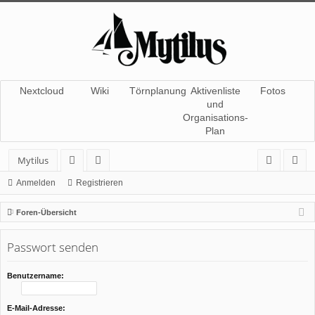
Nextcloud
Wiki
Törnplanung
Aktivenliste
Fotos
und
Organisations-
Plan
Mytilus
or
itg
n
eg
Anmelden
Registrieren
en
lie
m
ist
Foren-Übersicht
de
el
rie
Passwort senden
r
de
re
n
n
Benutzername:
E-Mail-Adresse: