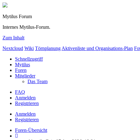
Mytilus Forum
Internes Mytilus-Forum.
Zum Inhalt
Nextcloud
Wiki
Törnplanung
Aktivenliste und Organisations-Plan
Fo
Schnellzugriff
Mytilus
Foren
Mitglieder
Das Team
FAQ
Anmelden
Registrieren
Anmelden
Registrieren
Foren-Übersicht