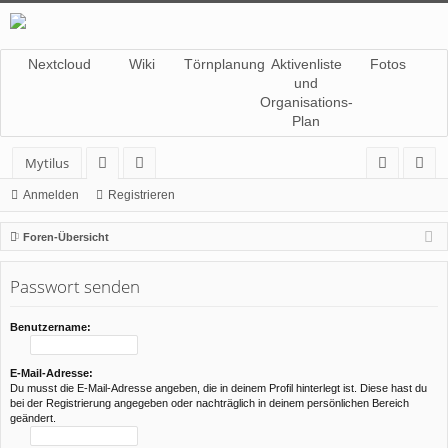
Nextcloud
Wiki
Törnplanung
Aktivenliste
Fotos
und
Organisations-
Plan
Mytilus
or
itg
n
eg
Anmelden
Registrieren
en
lie
m
ist
Foren-Übersicht
de
el
rie
Passwort senden
r
de
re
n
n
Benutzername:
E-Mail-Adresse:
Du musst die E-Mail-Adresse angeben, die in deinem Profil hinterlegt ist. Diese hast du
bei der Registrierung angegeben oder nachträglich in deinem persönlichen Bereich
geändert.