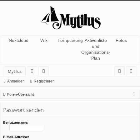
Nextcloud
Wiki
Törnplanung
Aktivenliste
Fotos
und
Organisations-
Plan
Mytilus
or
itg
n
eg
Anmelden
Registrieren
en
lie
m
ist
Foren-Übersicht
de
el
rie
Passwort senden
r
de
re
n
n
Benutzername:
E-Mail-Adresse: