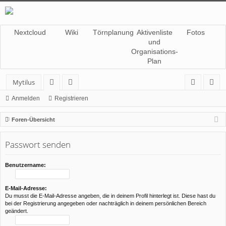
Nextcloud
Wiki
Törnplanung
Aktivenliste
Fotos
und
Organisations-
Plan
Mytilus
or
itg
n
eg
Anmelden
Registrieren
en
lie
m
ist
Foren-Übersicht
de
el
rie
Passwort senden
r
de
re
n
n
Benutzername:
E-Mail-Adresse:
Du musst die E-Mail-Adresse angeben, die in deinem Profil hinterlegt ist. Diese hast du
bei der Registrierung angegeben oder nachträglich in deinem persönlichen Bereich
geändert.