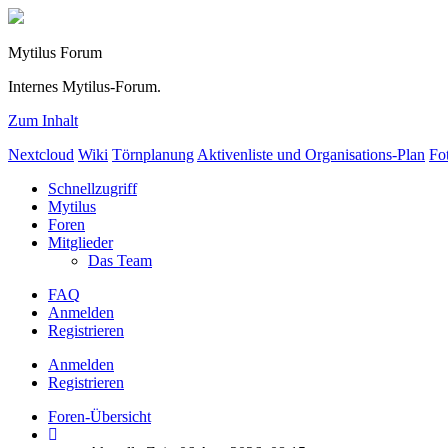
Mytilus Forum
Internes Mytilus-Forum.
Zum Inhalt
Nextcloud
Wiki
Törnplanung
Aktivenliste und Organisations-Plan
Fo
Schnellzugriff
Mytilus
Foren
Mitglieder
Das Team
FAQ
Anmelden
Registrieren
Anmelden
Registrieren
Foren-Übersicht