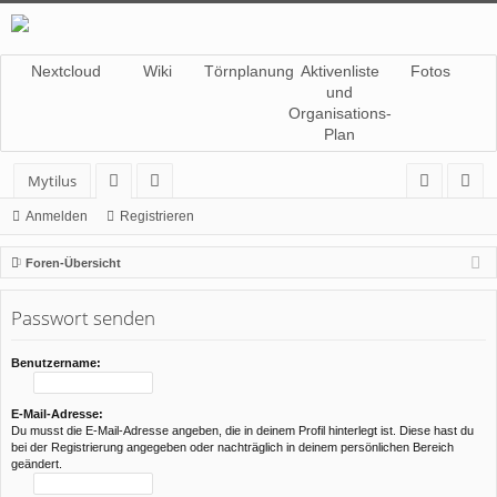
Nextcloud
Wiki
Törnplanung
Aktivenliste
Fotos
und
Organisations-
Plan
Mytilus
or
itg
n
eg
Anmelden
Registrieren
en
lie
m
ist
Foren-Übersicht
de
el
rie
Passwort senden
r
de
re
n
n
Benutzername:
E-Mail-Adresse:
Du musst die E-Mail-Adresse angeben, die in deinem Profil hinterlegt ist. Diese hast du
bei der Registrierung angegeben oder nachträglich in deinem persönlichen Bereich
geändert.