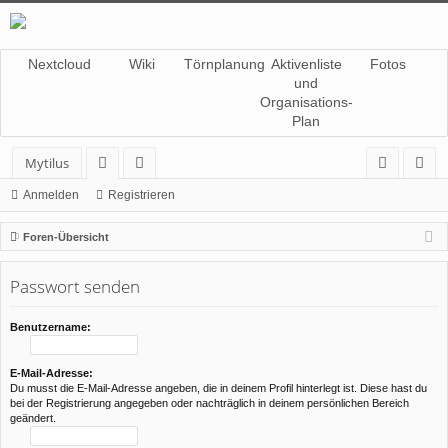
Nextcloud
Wiki
Törnplanung
Aktivenliste
Fotos
und
Organisations-
Plan
Mytilus
or
itg
n
eg
Anmelden
Registrieren
en
lie
m
ist
Foren-Übersicht
de
el
rie
Passwort senden
r
de
re
n
n
Benutzername:
E-Mail-Adresse:
Du musst die E-Mail-Adresse angeben, die in deinem Profil hinterlegt ist. Diese hast du
bei der Registrierung angegeben oder nachträglich in deinem persönlichen Bereich
geändert.