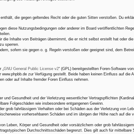
e enthält, die gegen geltendes Recht oder die guten Sitten verstoßen. Du erkl
egen diese Nutzungsbedingungen oder anderer im Board veröffentlichten Rege
eilen.
 die Inhalte von Beiträgen übernimmt, die er nicht selbst erstellt hat oder d
zu sperren.
ndern, sofern sie gegen o. g. Regeln verstoßen oder geeignet sind, dem Betr
 „
GNU General Public License v2
“ (GPL) bereitgestellten Foren-Software v
www.phpbb.de zur Verfügung gestellt. Beide haben keinen Einfluss auf die A
en oder auf Inhalte fremder Foren Einfluss nehmen.
 und Gesundheit und der Verletzung wesentlicher Vertragspflichten (Kardinalp
ittelbare Folgeschäden wie insbesondere entgangenen Gewinn.
der grob fahrlässigem Verhalten oder bei Schäden aus der Verletzung von Leb
 typischerweise vorhersehbaren Schäden und im übrigen der Höhe nach auf die 
von Leben, Körper und Gesundheit oder vorsätzlichem oder grob fahrlässigem 
tragstypischen Durchschnittsschäden begrenzt. Dies gilt auch für mittelbar