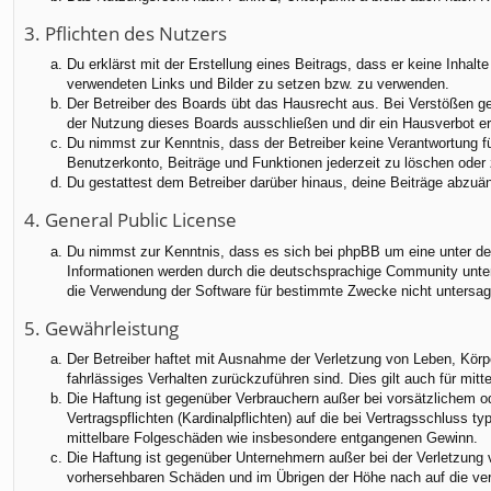
3. Pflichten des Nutzers
Du erklärst mit der Erstellung eines Beitrags, dass er keine Inhalt
verwendeten Links und Bilder zu setzen bzw. zu verwenden.
Der Betreiber des Boards übt das Hausrecht aus. Bei Verstößen g
der Nutzung dieses Boards ausschließen und dir ein Hausverbot ert
Du nimmst zur Kenntnis, dass der Betreiber keine Verantwortung für
Benutzerkonto, Beiträge und Funktionen jederzeit zu löschen oder 
Du gestattest dem Betreiber darüber hinaus, deine Beiträge abzuä
4. General Public License
Du nimmst zur Kenntnis, dass es sich bei phpBB um eine unter der
Informationen werden durch die deutschsprachige Community unter 
die Verwendung der Software für bestimmte Zwecke nicht untersag
5. Gewährleistung
Der Betreiber haftet mit Ausnahme der Verletzung von Leben, Körper
fahrlässiges Verhalten zurückzuführen sind. Dies gilt auch für m
Die Haftung ist gegenüber Verbrauchern außer bei vorsätzlichem o
Vertragspflichten (Kardinalpflichten) auf die bei Vertragsschluss
mittelbare Folgeschäden wie insbesondere entgangenen Gewinn.
Die Haftung ist gegenüber Unternehmern außer bei der Verletzung 
vorhersehbaren Schäden und im Übrigen der Höhe nach auf die ver