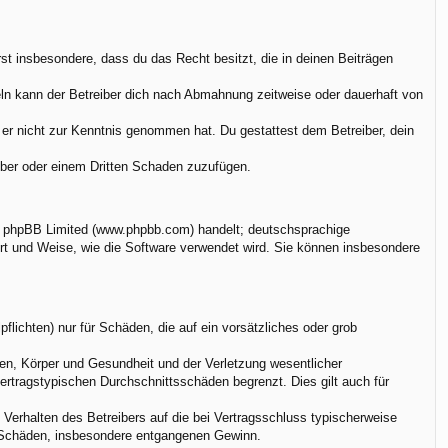
ärst insbesondere, dass du das Recht besitzt, die in deinen Beiträgen
ln kann der Betreiber dich nach Abmahnung zeitweise oder dauerhaft von
ie er nicht zur Kenntnis genommen hat. Du gestattest dem Betreiber, dein
eiber oder einem Dritten Schaden zuzufügen.
on phpBB Limited (www.phpbb.com) handelt; deutschsprachige
rt und Weise, wie die Software verwendet wird. Sie können insbesondere
flichten) nur für Schäden, die auf ein vorsätzliches oder grob
en, Körper und Gesundheit und der Verletzung wesentlicher
vertragstypischen Durchschnittsschäden begrenzt. Dies gilt auch für
Verhalten des Betreibers auf die bei Vertragsschluss typischerweise
e Schäden, insbesondere entgangenen Gewinn.