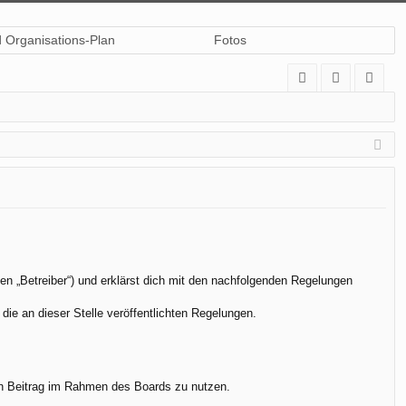
d Organisations-Plan
Fotos
A
n
eg
Q
m
ist
el
rie
de
re
n
n
en „Betreiber“) und erklärst dich mit den nachfolgenden Regelungen
die an dieser Stelle veröffentlichten Regelungen.
.
nen Beitrag im Rahmen des Boards zu nutzen.