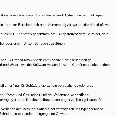
ärst insbesondere, dass du das Recht besitzt, die in deinen Beiträgen
ln kann der Betreiber dich nach Abmahnung zeitweise oder dauerhaft von
ie er nicht zur Kenntnis genommen hat. Du gestattest dem Betreiber, dein
eiber oder einem Dritten Schaden zuzufügen.
on phpBB Limited (www.phpbb.com) handelt; deutschsprachige
rt und Weise, wie die Software verwendet wird. Sie können insbesondere
flichten) nur für Schäden, die auf ein vorsätzliches oder grob
en, Körper und Gesundheit und der Verletzung wesentlicher
vertragstypischen Durchschnittsschäden begrenzt. Dies gilt auch für
Verhalten des Betreibers auf die bei Vertragsschluss typischerweise
e Schäden, insbesondere entgangenen Gewinn.