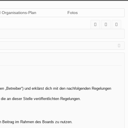
d Organisations-Plan
Fotos
A
n
eg
Q
m
ist
el
rie
de
re
n
n
en „Betreiber“) und erklärst dich mit den nachfolgenden Regelungen
die an dieser Stelle veröffentlichten Regelungen.
.
nen Beitrag im Rahmen des Boards zu nutzen.