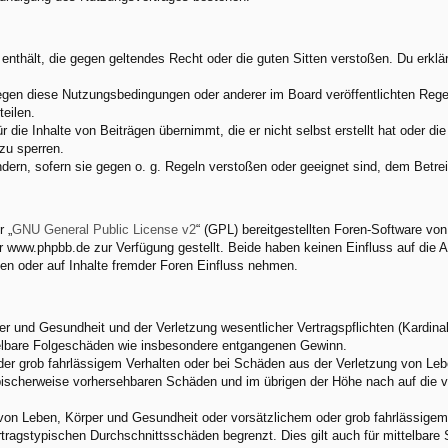
e enthält, die gegen geltendes Recht oder die guten Sitten verstoßen. Du erkl
egen diese Nutzungsbedingungen oder anderer im Board veröffentlichten Rege
eilen.
 die Inhalte von Beiträgen übernimmt, die er nicht selbst erstellt hat oder d
zu sperren.
ndern, sofern sie gegen o. g. Regeln verstoßen oder geeignet sind, dem Betr
 „
GNU General Public License v2
“ (GPL) bereitgestellten Foren-Software v
www.phpbb.de zur Verfügung gestellt. Beide haben keinen Einfluss auf die A
en oder auf Inhalte fremder Foren Einfluss nehmen.
 und Gesundheit und der Verletzung wesentlicher Vertragspflichten (Kardinalp
ittelbare Folgeschäden wie insbesondere entgangenen Gewinn.
der grob fahrlässigem Verhalten oder bei Schäden aus der Verletzung von Leb
 typischerweise vorhersehbaren Schäden und im übrigen der Höhe nach auf die 
von Leben, Körper und Gesundheit oder vorsätzlichem oder grob fahrlässigem 
tragstypischen Durchschnittsschäden begrenzt. Dies gilt auch für mittelbar