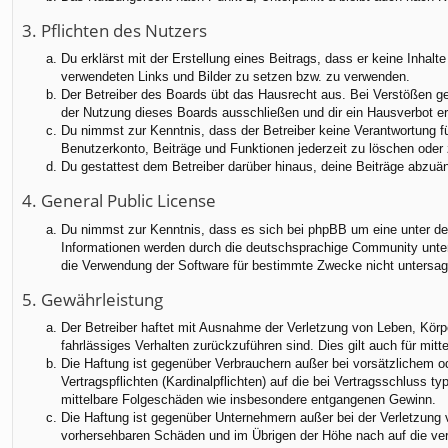
3. Pflichten des Nutzers
Du erklärst mit der Erstellung eines Beitrags, dass er keine Inhalt
verwendeten Links und Bilder zu setzen bzw. zu verwenden.
Der Betreiber des Boards übt das Hausrecht aus. Bei Verstößen g
der Nutzung dieses Boards ausschließen und dir ein Hausverbot ert
Du nimmst zur Kenntnis, dass der Betreiber keine Verantwortung für
Benutzerkonto, Beiträge und Funktionen jederzeit zu löschen oder 
Du gestattest dem Betreiber darüber hinaus, deine Beiträge abzuä
4. General Public License
Du nimmst zur Kenntnis, dass es sich bei phpBB um eine unter der
Informationen werden durch die deutschsprachige Community unter 
die Verwendung der Software für bestimmte Zwecke nicht untersag
5. Gewährleistung
Der Betreiber haftet mit Ausnahme der Verletzung von Leben, Körper
fahrlässiges Verhalten zurückzuführen sind. Dies gilt auch für m
Die Haftung ist gegenüber Verbrauchern außer bei vorsätzlichem o
Vertragspflichten (Kardinalpflichten) auf die bei Vertragsschluss
mittelbare Folgeschäden wie insbesondere entgangenen Gewinn.
Die Haftung ist gegenüber Unternehmern außer bei der Verletzung 
vorhersehbaren Schäden und im Übrigen der Höhe nach auf die ver