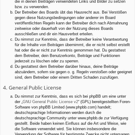
die in deinen Beiträgen verwendeten Links und Bilder zu setzen
bzw. zu verwenden.
Der Betreiber des Boards übt das Hausrecht aus. Bei Verstößen
gegen diese Nutzungsbedingungen oder anderer im Board
veröffentlichten Regeln kann der Betreiber dich nach Abmahnung
zeitweise oder dauerhaft von der Nutzung dieses Boards
ausschließen und dir ein Hausverbot erteilen.
Du nimmst zur Kenntnis, dass der Betreiber keine Verantwortung
für die Inhalte von Beiträgen übernimmt, die er nicht selbst erstellt
hat oder die er nicht zur Kenntnis genommen hat. Du gestattest
dem Betreiber, dein Benutzerkonto, Beiträge und Funktionen
jederzeit zu löschen oder zu sperren.
Du gestattest dem Betreiber darüber hinaus, deine Beiträge
abzuändern, sofern sie gegen o. g. Regeln verstoßen oder geeignet
sind, dem Betreiber oder einem Dritten Schaden zuzufügen.
4. General Public License
Du nimmst zur Kenntnis, dass es sich bei phpBB um eine unter
der „
GNU General Public License v2
“ (GPL) bereitgestellten Foren-
Software von phpBB Limited (www.phpbb.com) handelt;
deutschsprachige Informationen werden durch die
deutschsprachige Community unter www.phpbb.de zur Verfügung
gestellt. Beide haben keinen Einfluss auf die Art und Weise, wie
die Software verwendet wird. Sie können insbesondere die
Verwendung der Software für bestimmte Zwecke nicht untersagen