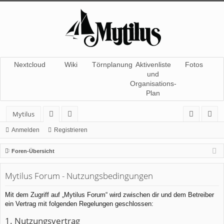
Nextcloud
Wiki
Törnplanung
Aktivenliste
Fotos
und
Organisations-
Plan
Mytilus
or
itg
n
eg
Anmelden
Registrieren
en
lie
m
ist
Foren-Übersicht
de
el
rie
Mytilus Forum - Nutzungsbedingungen
r
de
re
n
n
Mit dem Zugriff auf „Mytilus Forum“ wird zwischen dir und dem Betreiber
ein Vertrag mit folgenden Regelungen geschlossen:
1. Nutzungsvertrag