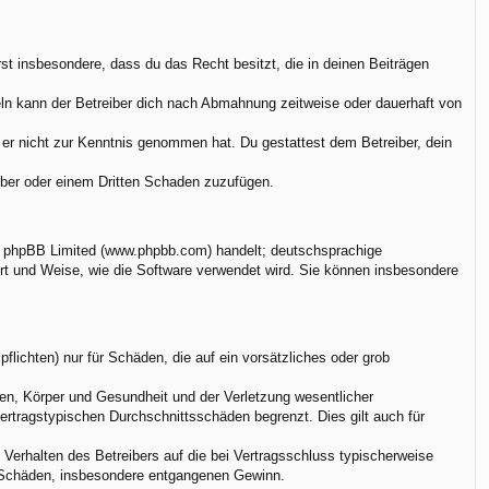
ärst insbesondere, dass du das Recht besitzt, die in deinen Beiträgen
ln kann der Betreiber dich nach Abmahnung zeitweise oder dauerhaft von
ie er nicht zur Kenntnis genommen hat. Du gestattest dem Betreiber, dein
eiber oder einem Dritten Schaden zuzufügen.
on phpBB Limited (www.phpbb.com) handelt; deutschsprachige
rt und Weise, wie die Software verwendet wird. Sie können insbesondere
flichten) nur für Schäden, die auf ein vorsätzliches oder grob
en, Körper und Gesundheit und der Verletzung wesentlicher
vertragstypischen Durchschnittsschäden begrenzt. Dies gilt auch für
Verhalten des Betreibers auf die bei Vertragsschluss typischerweise
e Schäden, insbesondere entgangenen Gewinn.