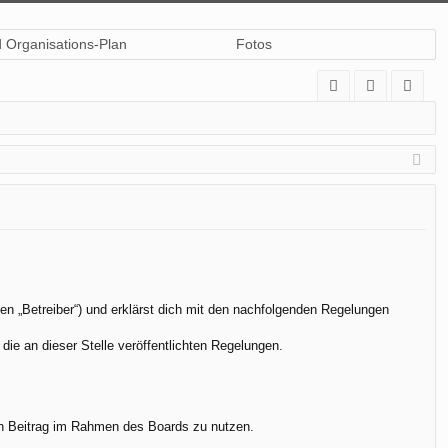
d Organisations-Plan
Fotos
A
n
eg
Q
m
ist
el
rie
de
re
n
n
en „Betreiber“) und erklärst dich mit den nachfolgenden Regelungen
die an dieser Stelle veröffentlichten Regelungen.
.
nen Beitrag im Rahmen des Boards zu nutzen.