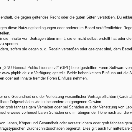
e enthält, die gegen geltendes Recht oder die guten Sitten verstoßen. Du erkl
egen diese Nutzungsbedingungen oder anderer im Board veröffentlichten Rege
eilen.
 die Inhalte von Beiträgen übernimmt, die er nicht selbst erstellt hat oder d
zu sperren.
ndern, sofern sie gegen o. g. Regeln verstoßen oder geeignet sind, dem Betr
 „
GNU General Public License v2
“ (GPL) bereitgestellten Foren-Software v
www.phpbb.de zur Verfügung gestellt. Beide haben keinen Einfluss auf die A
en oder auf Inhalte fremder Foren Einfluss nehmen.
 und Gesundheit und der Verletzung wesentlicher Vertragspflichten (Kardinalp
ittelbare Folgeschäden wie insbesondere entgangenen Gewinn.
der grob fahrlässigem Verhalten oder bei Schäden aus der Verletzung von Leb
 typischerweise vorhersehbaren Schäden und im übrigen der Höhe nach auf die 
von Leben, Körper und Gesundheit oder vorsätzlichem oder grob fahrlässigem 
tragstypischen Durchschnittsschäden begrenzt. Dies gilt auch für mittelbar