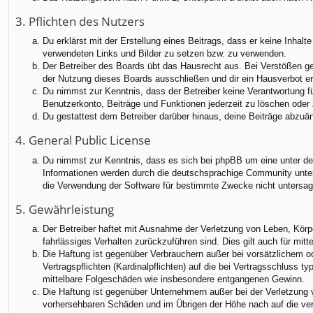
3. Pflichten des Nutzers
Du erklärst mit der Erstellung eines Beitrags, dass er keine Inhalt
verwendeten Links und Bilder zu setzen bzw. zu verwenden.
Der Betreiber des Boards übt das Hausrecht aus. Bei Verstößen g
der Nutzung dieses Boards ausschließen und dir ein Hausverbot ert
Du nimmst zur Kenntnis, dass der Betreiber keine Verantwortung für
Benutzerkonto, Beiträge und Funktionen jederzeit zu löschen oder 
Du gestattest dem Betreiber darüber hinaus, deine Beiträge abzuä
4. General Public License
Du nimmst zur Kenntnis, dass es sich bei phpBB um eine unter der
Informationen werden durch die deutschsprachige Community unter 
die Verwendung der Software für bestimmte Zwecke nicht untersag
5. Gewährleistung
Der Betreiber haftet mit Ausnahme der Verletzung von Leben, Körper
fahrlässiges Verhalten zurückzuführen sind. Dies gilt auch für m
Die Haftung ist gegenüber Verbrauchern außer bei vorsätzlichem o
Vertragspflichten (Kardinalpflichten) auf die bei Vertragsschluss
mittelbare Folgeschäden wie insbesondere entgangenen Gewinn.
Die Haftung ist gegenüber Unternehmern außer bei der Verletzung 
vorhersehbaren Schäden und im Übrigen der Höhe nach auf die ver