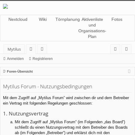
Nextcloud
Wiki
Törnplanung
Aktivenliste
Fotos
und
Organisations-
Plan
Mytilus
or
itg
n
eg
Anmelden
Registrieren
en
lie
m
ist
Foren-Übersicht
de
el
rie
Mytilus Forum - Nutzungsbedingungen
r
de
re
n
n
Mit dem Zugriff auf „Mytilus Forum“ wird zwischen dir und dem Betreiber
ein Vertrag mit folgenden Regelungen geschlossen:
1. Nutzungsvertrag
Mit dem Zugriff auf „Mytilus Forum“ (im Folgenden „das Board“)
schließt du einen Nutzungsvertrag mit dem Betreiber des Boards
ab (im Folgenden „Betreiber“) und erklärst dich mit den