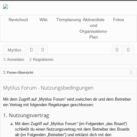
Nextcloud
Wiki
Törnplanung
Aktivenliste
Fotos
und
Organisations-
Plan
Mytilus
or
itg
n
eg
Anmelden
Registrieren
en
lie
m
ist
Foren-Übersicht
de
el
rie
Mytilus Forum - Nutzungsbedingungen
r
de
re
n
n
Mit dem Zugriff auf „Mytilus Forum“ wird zwischen dir und dem Betreiber
ein Vertrag mit folgenden Regelungen geschlossen:
1. Nutzungsvertrag
Mit dem Zugriff auf „Mytilus Forum“ (im Folgenden „das Board“)
schließt du einen Nutzungsvertrag mit dem Betreiber des Boards
ab (im Folgenden „Betreiber“) und erklärst dich mit den