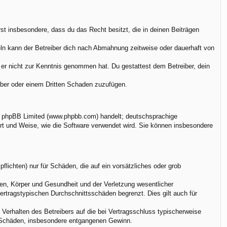
ärst insbesondere, dass du das Recht besitzt, die in deinen Beiträgen
ln kann der Betreiber dich nach Abmahnung zeitweise oder dauerhaft von
ie er nicht zur Kenntnis genommen hat. Du gestattest dem Betreiber, dein
eiber oder einem Dritten Schaden zuzufügen.
on phpBB Limited (www.phpbb.com) handelt; deutschsprachige
rt und Weise, wie die Software verwendet wird. Sie können insbesondere
flichten) nur für Schäden, die auf ein vorsätzliches oder grob
en, Körper und Gesundheit und der Verletzung wesentlicher
vertragstypischen Durchschnittsschäden begrenzt. Dies gilt auch für
Verhalten des Betreibers auf die bei Vertragsschluss typischerweise
e Schäden, insbesondere entgangenen Gewinn.