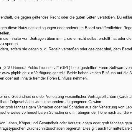
e enthält, die gegen geltendes Recht oder die guten Sitten verstoßen. Du erkl
egen diese Nutzungsbedingungen oder anderer im Board veröffentlichten Rege
eilen.
 die Inhalte von Beiträgen übernimmt, die er nicht selbst erstellt hat oder d
zu sperren.
ndern, sofern sie gegen o. g. Regeln verstoßen oder geeignet sind, dem Betr
 „
GNU General Public License v2
“ (GPL) bereitgestellten Foren-Software v
www.phpbb.de zur Verfügung gestellt. Beide haben keinen Einfluss auf die A
en oder auf Inhalte fremder Foren Einfluss nehmen.
 und Gesundheit und der Verletzung wesentlicher Vertragspflichten (Kardinalp
ittelbare Folgeschäden wie insbesondere entgangenen Gewinn.
der grob fahrlässigem Verhalten oder bei Schäden aus der Verletzung von Leb
 typischerweise vorhersehbaren Schäden und im übrigen der Höhe nach auf die 
von Leben, Körper und Gesundheit oder vorsätzlichem oder grob fahrlässigem 
tragstypischen Durchschnittsschäden begrenzt. Dies gilt auch für mittelbar