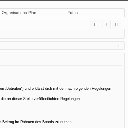
d Organisations-Plan
Fotos
A
n
eg
Q
m
ist
el
rie
de
re
n
n
en „Betreiber“) und erklärst dich mit den nachfolgenden Regelungen
die an dieser Stelle veröffentlichten Regelungen.
.
nen Beitrag im Rahmen des Boards zu nutzen.