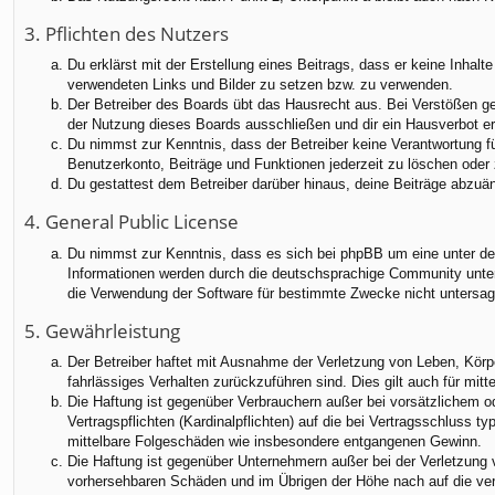
3. Pflichten des Nutzers
Du erklärst mit der Erstellung eines Beitrags, dass er keine Inhalt
verwendeten Links und Bilder zu setzen bzw. zu verwenden.
Der Betreiber des Boards übt das Hausrecht aus. Bei Verstößen g
der Nutzung dieses Boards ausschließen und dir ein Hausverbot ert
Du nimmst zur Kenntnis, dass der Betreiber keine Verantwortung für
Benutzerkonto, Beiträge und Funktionen jederzeit zu löschen oder 
Du gestattest dem Betreiber darüber hinaus, deine Beiträge abzuä
4. General Public License
Du nimmst zur Kenntnis, dass es sich bei phpBB um eine unter der
Informationen werden durch die deutschsprachige Community unter 
die Verwendung der Software für bestimmte Zwecke nicht untersag
5. Gewährleistung
Der Betreiber haftet mit Ausnahme der Verletzung von Leben, Körper
fahrlässiges Verhalten zurückzuführen sind. Dies gilt auch für m
Die Haftung ist gegenüber Verbrauchern außer bei vorsätzlichem o
Vertragspflichten (Kardinalpflichten) auf die bei Vertragsschluss
mittelbare Folgeschäden wie insbesondere entgangenen Gewinn.
Die Haftung ist gegenüber Unternehmern außer bei der Verletzung 
vorhersehbaren Schäden und im Übrigen der Höhe nach auf die ver