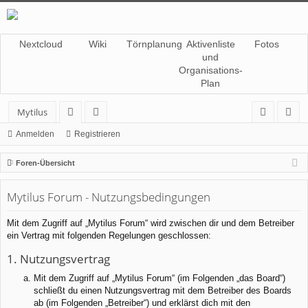
Nextcloud
Wiki
Törnplanung
Aktivenliste
Fotos
und
Organisations-
Plan
Mytilus
or
itg
n
eg
Anmelden
Registrieren
en
lie
m
ist
Foren-Übersicht
de
el
rie
Mytilus Forum - Nutzungsbedingungen
r
de
re
n
n
Mit dem Zugriff auf „Mytilus Forum“ wird zwischen dir und dem Betreiber
ein Vertrag mit folgenden Regelungen geschlossen:
1. Nutzungsvertrag
Mit dem Zugriff auf „Mytilus Forum“ (im Folgenden „das Board“)
schließt du einen Nutzungsvertrag mit dem Betreiber des Boards
ab (im Folgenden „Betreiber“) und erklärst dich mit den