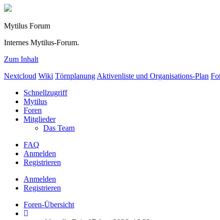
Mytilus Forum
Internes Mytilus-Forum.
Zum Inhalt
Nextcloud
Wiki
Törnplanung
Aktivenliste und Organisations-Plan
Fo
Schnellzugriff
Mytilus
Foren
Mitglieder
Das Team
FAQ
Anmelden
Registrieren
Anmelden
Registrieren
Foren-Übersicht