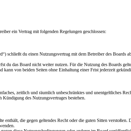
eiber ein Vertrag mit folgenden Regelungen geschlossen:
“) schließt du einen Nutzungsvertrag mit dem Betreiber des Boards ab
fst du das Board nicht weiter nutzen. Für die Nutzung des Boards gelten
 kann von beiden Seiten ohne Einhaltung einer Frist jederzeit gekünd
 einfaches, zeitlich und räumlich unbeschränktes und unentgeltliches R
ch Kündigung des Nutzungsvertrages bestehen.
alte enthält, die gegen geltendes Recht oder die guten Sitten verstoßen. 
rwenden.
n gegen diese Nutzungsbedingungen oder anderer im Board veröffentli