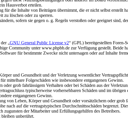
in Hausverbot erteilen.
für die Inhalte von Beiträgen übernimmt, die er nicht selbst erstellt 
it zu löschen oder zu sperren.
uändern, sofern sie gegen o. g. Regeln verstoßen oder geeignet sind, 
 der „
GNU General Public License v2
“ (GPL) bereitgestellten Foren
hige Community unter www.phpbb.de zur Verfügung gestellt. Beide hab
oftware für bestimmte Zwecke nicht untersagen oder auf Inhalte frem
rper und Gesundheit und der Verletzung wesentlicher Vertragspflichten
ch für mittelbare Folgeschäden wie insbesondere entgangenen Gewinn.
em oder grob fahrlässigem Verhalten oder bei Schäden aus der Verletz
i Vertragsschluss typischerweise vorhersehbaren Schäden und im übrigen
besondere entgangenen Gewinn.
ng von Leben, Körper und Gesundheit oder vorsätzlichem oder grob fah
e nach auf die vertragstypischen Durchschnittsschäden begrenzt. Dies
h zugunsten der Mitarbeiter und Erfüllungsgehilfen des Betreibers.
bleiben unberührt.