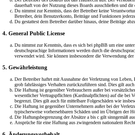
dauerhaft von der Nutzung dieses Boards ausschließen und dir e
Du nimmst zur Kenntnis, dass der Betreiber keine Verantwortung 
Betreiber, dein Benutzerkonto, Beiträge und Funktionen jederze
Du gestattest dem Betreiber darüber hinaus, deine Beiträge abz
4. General Public License
Du nimmst zur Kenntnis, dass es sich bei phpBB um eine unter
deutschsprachige Informationen werden durch die deutschsprac
verwendet wird. Sie können insbesondere die Verwendung der S
5. Gewährleistung
Der Betreiber haftet mit Ausnahme der Verletzung von Leben, Kö
grob fahrlässiges Verhalten zurückzuführen sind. Dies gilt au
Die Haftung ist gegenüber Verbrauchern außer bei vorsätzlich
wesentlicher Vertragspflichten (Kardinalpflichten) auf die be
begrenzt. Dies gilt auch für mittelbare Folgeschäden wie ins
Die Haftung ist gegenüber Unternehmern außer bei der Verletzu
typischerweise vorhersehbaren Schäden und im Übrigen der Höh
Die Haftungsbegrenzung der Absätze a bis c gilt sinngemäß auc
Ansprüche für eine Haftung aus zwingendem nationalem Recht 
6. Änderungsvorbehalt