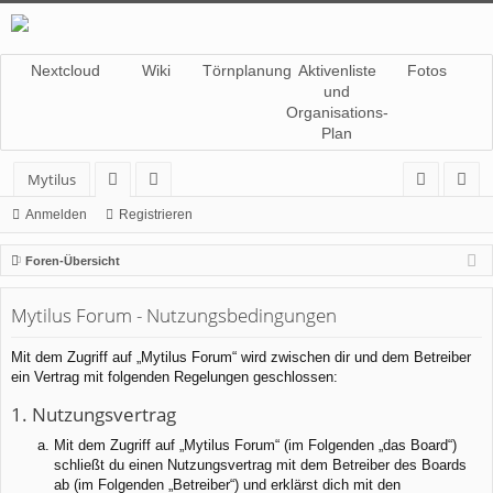
Nextcloud
Wiki
Törnplanung
Aktivenliste
Fotos
und
Organisations-
Plan
Mytilus
or
itg
n
eg
Anmelden
Registrieren
en
lie
m
ist
Foren-Übersicht
de
el
rie
Mytilus Forum - Nutzungsbedingungen
r
de
re
n
n
Mit dem Zugriff auf „Mytilus Forum“ wird zwischen dir und dem Betreiber
ein Vertrag mit folgenden Regelungen geschlossen:
1. Nutzungsvertrag
Mit dem Zugriff auf „Mytilus Forum“ (im Folgenden „das Board“)
schließt du einen Nutzungsvertrag mit dem Betreiber des Boards
ab (im Folgenden „Betreiber“) und erklärst dich mit den