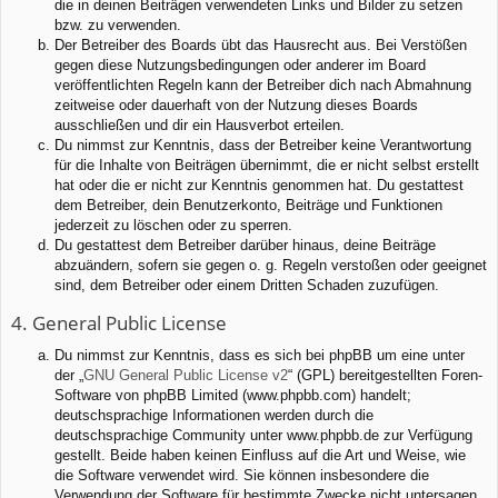
die in deinen Beiträgen verwendeten Links und Bilder zu setzen
bzw. zu verwenden.
Der Betreiber des Boards übt das Hausrecht aus. Bei Verstößen
gegen diese Nutzungsbedingungen oder anderer im Board
veröffentlichten Regeln kann der Betreiber dich nach Abmahnung
zeitweise oder dauerhaft von der Nutzung dieses Boards
ausschließen und dir ein Hausverbot erteilen.
Du nimmst zur Kenntnis, dass der Betreiber keine Verantwortung
für die Inhalte von Beiträgen übernimmt, die er nicht selbst erstellt
hat oder die er nicht zur Kenntnis genommen hat. Du gestattest
dem Betreiber, dein Benutzerkonto, Beiträge und Funktionen
jederzeit zu löschen oder zu sperren.
Du gestattest dem Betreiber darüber hinaus, deine Beiträge
abzuändern, sofern sie gegen o. g. Regeln verstoßen oder geeignet
sind, dem Betreiber oder einem Dritten Schaden zuzufügen.
4. General Public License
Du nimmst zur Kenntnis, dass es sich bei phpBB um eine unter
der „
GNU General Public License v2
“ (GPL) bereitgestellten Foren-
Software von phpBB Limited (www.phpbb.com) handelt;
deutschsprachige Informationen werden durch die
deutschsprachige Community unter www.phpbb.de zur Verfügung
gestellt. Beide haben keinen Einfluss auf die Art und Weise, wie
die Software verwendet wird. Sie können insbesondere die
Verwendung der Software für bestimmte Zwecke nicht untersagen