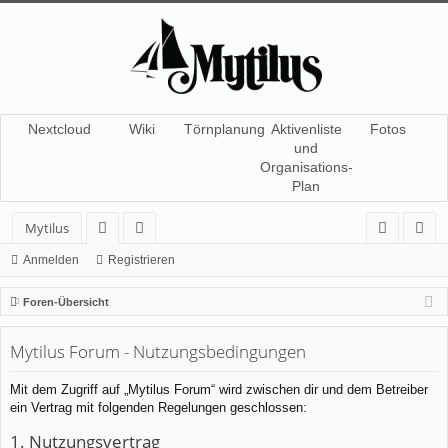
Nextcloud
Wiki
Törnplanung
Aktivenliste
Fotos
und
Organisations-
Plan
Mytilus
or
itg
n
eg
Anmelden
Registrieren
en
lie
m
ist
Foren-Übersicht
de
el
rie
Mytilus Forum - Nutzungsbedingungen
r
de
re
n
n
Mit dem Zugriff auf „Mytilus Forum“ wird zwischen dir und dem Betreiber
ein Vertrag mit folgenden Regelungen geschlossen:
1. Nutzungsvertrag