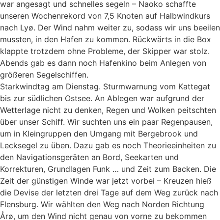
war angesagt und schnelles segeln – Naoko schaffte
unseren Wochenrekord von 7,5 Knoten auf Halbwindkurs
nach Lyø. Der Wind nahm weiter zu, sodass wir uns beeilen
mussten, in den Hafen zu kommen. Rückwärts in die Box
klappte trotzdem ohne Probleme, der Skipper war stolz.
Abends gab es dann noch Hafenkino beim Anlegen von
größeren Segelschiffen.
Starkwindtag am Dienstag. Sturmwarnung vom Kattegat
bis zur südlichen Ostsee. An Ablegen war aufgrund der
Wetterlage nicht zu denken, Regen und Wolken peitschten
über unser Schiff. Wir suchten uns ein paar Regenpausen,
um in Kleingruppen den Umgang mit Bergebrook und
Lecksegel zu üben. Dazu gab es noch Theorieeinheiten zu
den Navigationsgeräten an Bord, Seekarten und
Korrekturen, Grundlagen Funk … und Zeit zum Backen. Die
Zeit der günstigen Winde war jetzt vorbei – Kreuzen hieß
die Devise der letzten drei Tage auf dem Weg zurück nach
Flensburg. Wir wählten den Weg nach Norden Richtung
Årø, um den Wind nicht genau von vorne zu bekommen