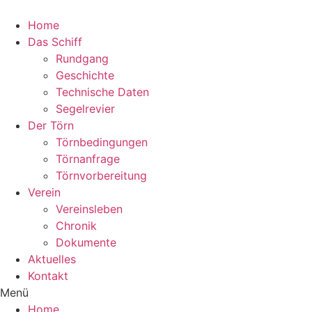
Zum
Inhalt
Home
wechseln
Das Schiff
Rundgang
Geschichte
Technische Daten
Segelrevier
Der Törn
Törnbedingungen
Törnanfrage
Törnvorbereitung
Verein
Vereinsleben
Chronik
Dokumente
Aktuelles
Kontakt
Menü
Home