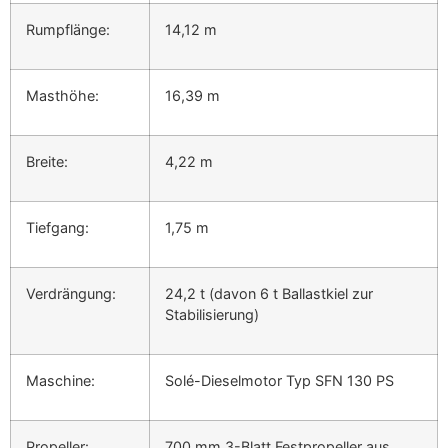
Rumpflänge:
14,12 m
Masthöhe:
16,39 m
Breite:
4,22 m
Tiefgang:
1,75 m
Verdrängung:
24,2 t (davon 6 t Ballastkiel zur
Stabilisierung)
Maschine:
Solé-Dieselmotor Typ SFN 130 PS
Propeller:
700 mm 3-Blatt Festpropeller aus