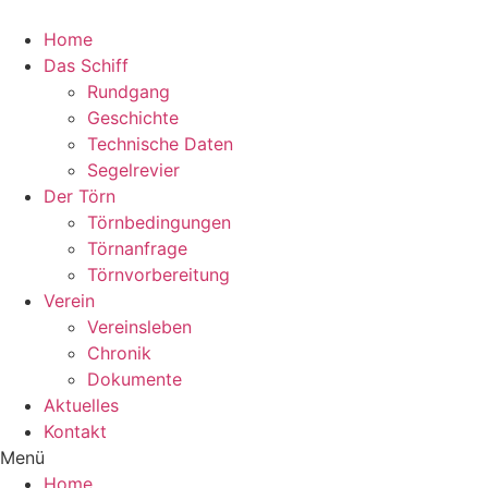
Zum
Inhalt
Home
wechseln
Das Schiff
Rundgang
Geschichte
Technische Daten
Segelrevier
Der Törn
Törnbedingungen
Törnanfrage
Törnvorbereitung
Verein
Vereinsleben
Chronik
Dokumente
Aktuelles
Kontakt
Menü
Home