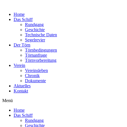
Zum
Inhalt
Home
wechseln
Das Schiff
Rundgang
Geschichte
Technische Daten
Segelrevier
Der Törn
Törnbedingungen
Törnanfrage
Törnvorbereitung
Verein
Vereinsleben
Chronik
Dokumente
Aktuelles
Kontakt
Menü
Home
Das Schiff
Rundgang
Geschichte