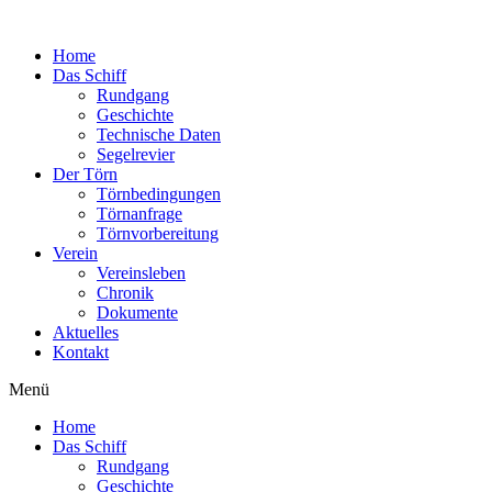
Zum
Inhalt
Home
wechseln
Das Schiff
Rundgang
Geschichte
Technische Daten
Segelrevier
Der Törn
Törnbedingungen
Törnanfrage
Törnvorbereitung
Verein
Vereinsleben
Chronik
Dokumente
Aktuelles
Kontakt
Menü
Home
Das Schiff
Rundgang
Geschichte