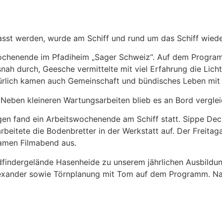
t werden, wurde am Schiff und rund um das Schiff wieder 
ochenende im Pfadiheim „Sager Schweiz“. Auf dem Programm
snah durch, Geesche vermittelte mit viel Erfahrung die Lic
ürlich kamen auch Gemeinschaft und bündisches Leben mit 
. Neben kleineren Wartungsarbeiten blieb es an Bord verglei
n fand ein Arbeitswochenende am Schiff statt. Sippe Dec
rbeitete die Bodenbretter in der Werkstatt auf. Der Freita
amen Filmabend aus.
dfindergelände Hasenheide zu unserem jährlichen Ausbildu
lexander sowie Törnplanung mit Tom auf dem Programm. Nat