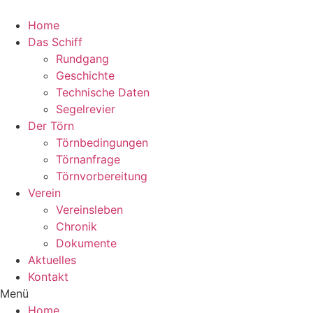
Zum
Inhalt
Home
wechseln
Das Schiff
Rundgang
Geschichte
Technische Daten
Segelrevier
Der Törn
Törnbedingungen
Törnanfrage
Törnvorbereitung
Verein
Vereinsleben
Chronik
Dokumente
Aktuelles
Kontakt
Menü
Home