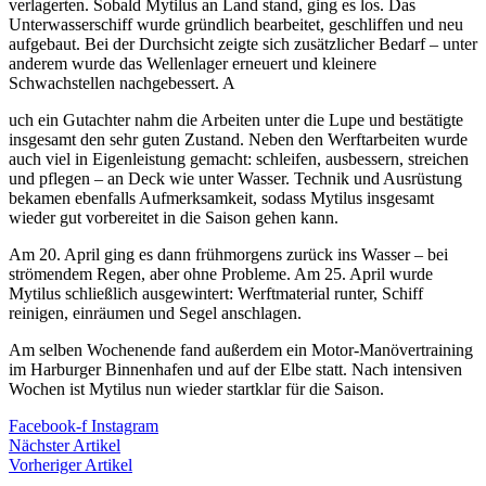
verlagerten. Sobald Mytilus an Land stand, ging es los. Das
Unterwasserschiff wurde gründlich bearbeitet, geschliffen und neu
aufgebaut. Bei der Durchsicht zeigte sich zusätzlicher Bedarf – unter
anderem wurde das Wellenlager erneuert und kleinere
Schwachstellen nachgebessert. A
uch ein Gutachter nahm die Arbeiten unter die Lupe und bestätigte
insgesamt den sehr guten Zustand. Neben den Werftarbeiten wurde
auch viel in Eigenleistung gemacht: schleifen, ausbessern, streichen
und pflegen – an Deck wie unter Wasser. Technik und Ausrüstung
bekamen ebenfalls Aufmerksamkeit, sodass Mytilus insgesamt
wieder gut vorbereitet in die Saison gehen kann.
Am 20. April ging es dann frühmorgens zurück ins Wasser – bei
strömendem Regen, aber ohne Probleme. Am 25. April wurde
Mytilus schließlich ausgewintert: Werftmaterial runter, Schiff
reinigen, einräumen und Segel anschlagen.
Am selben Wochenende fand außerdem ein Motor-Manövertraining
im Harburger Binnenhafen und auf der Elbe statt. Nach intensiven
Wochen ist Mytilus nun wieder startklar für die Saison.
Facebook-f
Instagram
Nächster Artikel
Vorheriger Artikel