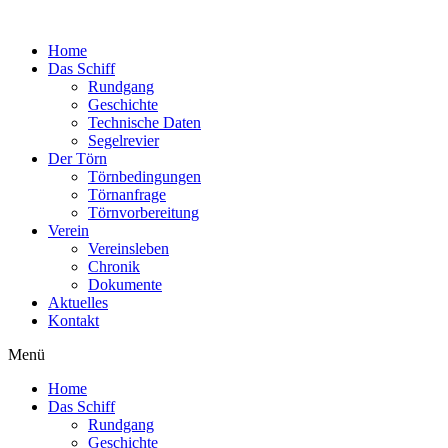
Zum
Inhalt
Home
wechseln
Das Schiff
Rundgang
Geschichte
Technische Daten
Segelrevier
Der Törn
Törnbedingungen
Törnanfrage
Törnvorbereitung
Verein
Vereinsleben
Chronik
Dokumente
Aktuelles
Kontakt
Menü
Home
Das Schiff
Rundgang
Geschichte