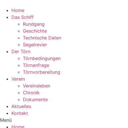
Zum
Inhalt
Home
wechseln
Das Schiff
Rundgang
Geschichte
Technische Daten
Segelrevier
Der Törn
Törnbedingungen
Törnanfrage
Törnvorbereitung
Verein
Vereinsleben
Chronik
Dokumente
Aktuelles
Kontakt
Menü
Home